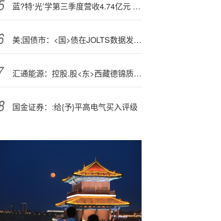
蓝?特‘光’学第三季度营收4.74亿元 同比增16.1%
美;国债市：<国>债在JOLTS数据发布后上涨 焦点仍在就业市场
汇通能源：控股.股<东>西藏德锦质押100万股公司股份
国金证券：:给{予}平高电气买入评级