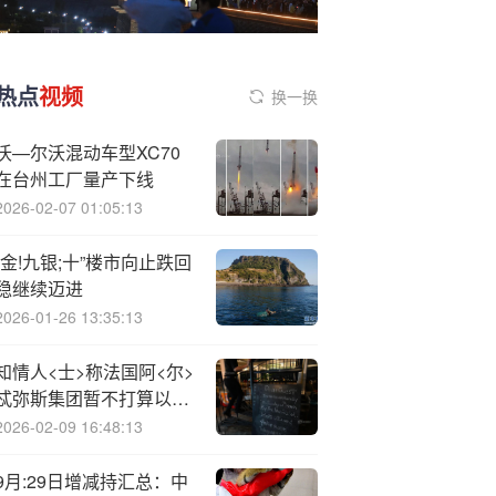
热点
视频
换一换
沃—尔沃混动车型XC70
在台州工厂量产下线
2026-02-07 01:05:13
“金!九银;十”楼市向止跌回
稳继续迈进
2026-01-26 13:35:13
知情人<士>称法国阿<尔>
忒弥斯集团暂不打算以当
前估值出售彪马股份
2026-02-09 16:48:13
9月:29日增减持汇总：中