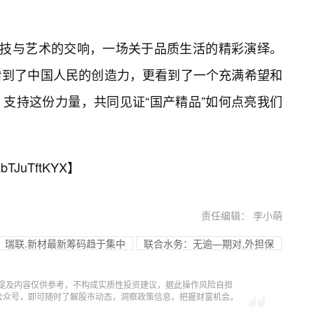
科技与艺术的交响，一场关于品质生活的精彩演绎。
看到了中国人民的创造力，更看到了一个充满希望和
支持这份力量，共同见证“国产精品”如何点亮我们
bTJuTftKYX
】
责任编辑： 李小萌
瑞联.新材最新筹码趋于集中
联合水务：无逾—期对,外担保
提及内容仅供参考，不构成实质性投资建议，据此操作风险自担
信公众号，即可随时了解股市动态，洞察政策信息，把握财富机会。