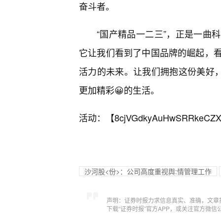
奋斗者。
“国产精品一二三”，正是一曲
它让我们看到了中国品牌的崛起，
活力的未来。让我们拥抱这份美好，
更加精彩😀的生活。
活动：【
8cjVGdkyAuHwSRRkeCZX
沙河股<份>：公司高度重视舆:情管理工作
声明：证券时报力求信息真实、准确，文章
下载“证券时报”官方APP，或关注官方微