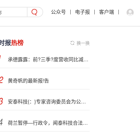
公众号
电子报
客户端
时报
热榜
换一换
承德露露：前?三季?度营收同比减少9.42%
黄奇帆的最新报!告
安泰科技{：}专家咨询委员会为公司产业技术发展提供智力支持
荷兰暂停—行政令，闻泰科技合法权益仍有待恢复