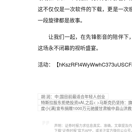
这不仅仅是一次软件的下载，更是一次
一段旋律都是故事。
让我们一起，在先锋影音的陪伴下
这场永不闭幕的视听盛宴。
活动：【
hKszRFt4WyWwhC373uUSCF
胡:润：中;国目前最适合年轻人创业
特斯拉股东拒绝投资xAI,之后< >马斯克仍坚持
度小{满}宣布捐赠1000万元驰援甘肃榆中县山洪
声明：证券时报力求信息真实、准确，文章提及内
下载“证券时报”官方APP，或关注官方微信公众