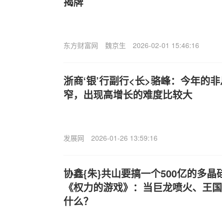
揭牌
东方财富网
魏京生
2026-02-01 15:46:16
浙商‘银’行副行<长>骆峰：今年的
窄，出现高增长的难度比较大
发展网
2026-01-26 13:59:16
协鑫{朱}共山要搞一个500亿的多晶
《权力的游戏》：当巨龙喷火、王国
什么？