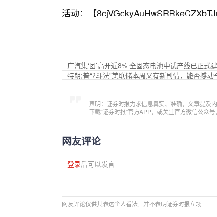
活动：【
8cjVGdkyAuHwSRRkeCZXbTJ
广汽集‘团’高开近8% 全固态电池中试产线已正式
特朗;普“?斗法”美联储本周又有新剧情，能否撼动
声明：证券时报力求信息真实、准确，文章提及内
下载“证券时报”官方APP，或关注官方微信公众
网友评论
登录
后可以发言
网友评论仅供其表达个人看法，并不表明证券时报立场